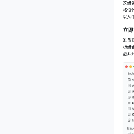
这组免
格设计
以从
立即
准备
标组
载并