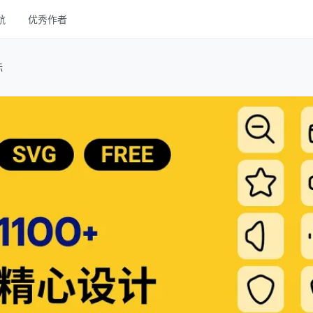
航
优秀作者
线框
标
UI Kits
样机
图库
字体
其他