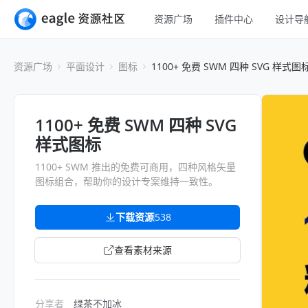
资源广场
插件中心
设计导
全部
UI 设计
资源广场
平面设计
图标
1100+ 免费 SWM 四种 SVG 样式图
移动 UI
平面设计
网页 UI
插画设计
1100+ 免费 SWM 四种 SVG
交互动效
样式图标
游戏设计
H5
1100+ SWM 推出的免费可商用，四种风格矢量
网页插画
室内设计
图标组合，帮助你的设计专案维持一致性。
横幅
工业设计
下载资源
538
图标
查看素材来源
分享者
绿茶不加冰