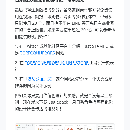
日系图文插画角色表符包：使用须知
最后记得注意版权的部分，虽然这组素材都可以免费使
用在视频、简报、印刷物、网页等多种媒体中，但最多
只能使用 20 个，而且也不能在 LINE 等原先已有商业表
符的平台上贩售。如果需要使用超过 20 张，可以参考他
们提供的使用条件：
1. 在 Twitter 或其他社区平台上介绍 illust STAMPO 或
是
TOPECONHEROES
网站
2. 在
TOPECONHEROES 的 LINE STORE
上购买一款表
符
3. 在「
ほめジョーズ
」这个网站投稿分享一个优秀或是
推荐的网页设计示例
但如果你只要用作角色设计的灵感，就完全没有以上限
制。现在就来下载 Eaglepack，用日系角色插画强化你
的设计所要传达的讯息吧！