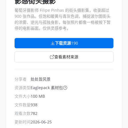
影感街头摄影
葡萄牙摄影师 Filipe Pinhas 的街头摄影集，收录超过
900 张作品。低饱和暖黄与青灰色调，捕捉波尔图街头
的浓雾、逆光与孤独身影，每张照片都像一格被按下暂
停的电影画面。仅供灵感参考。
下载资源
190
查看素材来源
分享者
处处皆风景
资源类型
Eaglepack 素材包
文件大小
100 MB
文件数量
938
观看次数
782
更新时间
2026-06-25