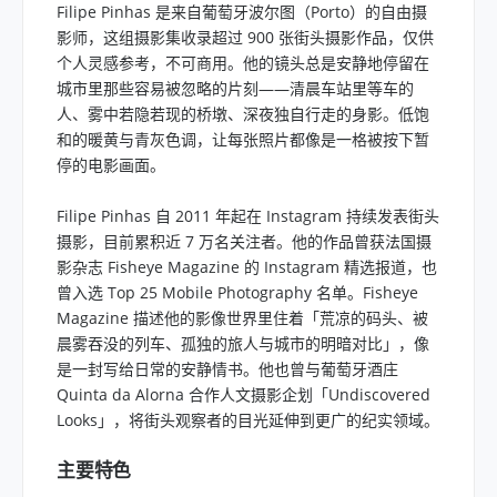
Filipe Pinhas 是来自葡萄牙波尔图（Porto）的自由摄
影师，这组摄影集收录超过 900 张街头摄影作品，仅供
个人灵感参考，不可商用。他的镜头总是安静地停留在
城市里那些容易被忽略的片刻——清晨车站里等车的
人、雾中若隐若现的桥墩、深夜独自行走的身影。低饱
和的暖黄与青灰色调，让每张照片都像是一格被按下暂
停的电影画面。
Filipe Pinhas 自 2011 年起在 Instagram 持续发表街头
摄影，目前累积近 7 万名关注者。他的作品曾获法国摄
影杂志 Fisheye Magazine 的 Instagram 精选报道，也
曾入选 Top 25 Mobile Photography 名单。Fisheye
Magazine 描述他的影像世界里住着「荒凉的码头、被
晨雾吞没的列车、孤独的旅人与城市的明暗对比」，像
是一封写给日常的安静情书。他也曾与葡萄牙酒庄
Quinta da Alorna 合作人文摄影企划「Undiscovered
Looks」，将街头观察者的目光延伸到更广的纪实领域。
主要特色