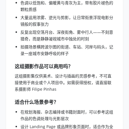
色调以低饱和、偏暖黄与青灰为主，带有胶片褪色的
颗粒质感
大量运用浓雾、逆光与剪影，让日常街景浮现电影分
镜般的叙事张力
反复出现空荡月台、深夜街角、雾中行人——不刻意
猎奇，而是静静凝视城市中独处的时刻
拍摄场景横跨波尔图的街道、车站、河岸与码头，记
录一座城市安静呼吸的样子
这组摄影作品可以商用吗？
这组摄影集仅供美术、设计与插画的灵感参考，不可直
接使用于商业或个人项目中。如需获得授权，请直接联
系摄影师 Filipe Pinhas
适合什么场景参考？
在规划海报、杂志编排或书籍封面时，可以参考这组
作品的色调处理与光影层次
设计 Landing Page 或品牌形象页面时，适合作为全