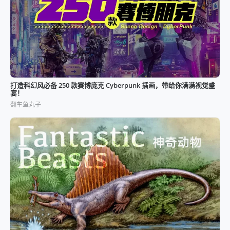
打造科幻风必备 250 款赛博庞克 Cyberpunk 插画，带给你满满视觉盛
宴！
翻车鱼丸子