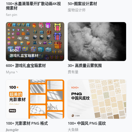
100+水墨滴落晕开扩散动画4K视
50+图案设计素材
频素材
废物设计师
fan pin
600+ 游戏礼盒宝箱素材
30+ 高质量云雾氛围
Myna丶
费有量
100+ 光影素材 PNG 格式
100+ 中国风 PNG 底纹
𝙅𝙪𝙣𝙜𝙡𝙚
大鱼鳞