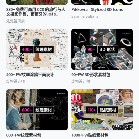
880+ 免费可商用 CC0 的旅行与人
Pikkovia - Stylized 3D Icons
文摄影作品，葡萄牙的 João
Sabrina Sultana
Pacheco
处处皆风景
400+ FW纹理涂鸦平面设计
90+FW 3D形状素材包
废物设计师
废物设计师
600+FW纹理素材包
1000+FW贴纸素材包