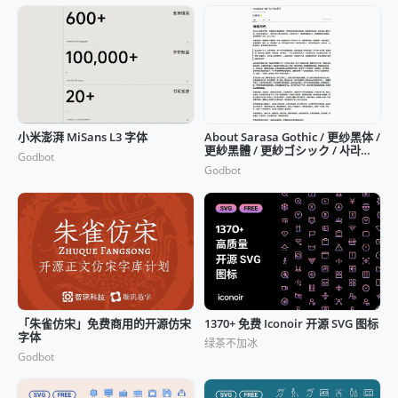
小米澎湃 MiSans L3 字体
About Sarasa Gothic / 更纱黑体 /
更紗黑體 / 更紗ゴシック / 사라사
Godbot
고딕
Godbot
「朱雀仿宋」免费商用的开源仿宋
1370+ 免费 Iconoir 开源 SVG 图标
字体
绿茶不加冰
Godbot