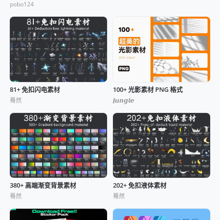
pobo124
81+ 免扣闪电素材
100+ 光影素材 PNG 格式
蓦然
𝙅𝙪𝙣𝙜𝙡𝙚
380+ 高端渐变背景素材
202+ 免扣液体素材
蓦然
蓦然