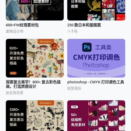
600+FW纹理素材包
250 款日本和服图案
废物设计师
八千秋
探索复古美学！800+ 复古彩色插
photoshop - CMYK 打印调色工具
画，打造质感设计
轻笑我狂
处处皆风景