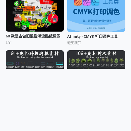
60 款复古做旧酸性潮流贴纸标签
Affinity - CMYK 打印调色工具
LIYI
轻笑我狂
91+ PNG 免扣科技边框素材
109+ 免扣树木素材
蓦然
蓦然