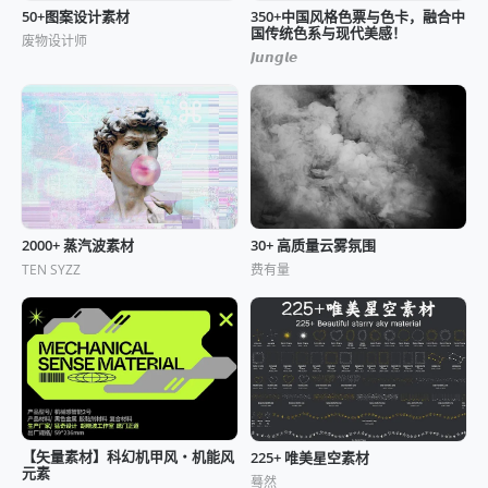
50+图案设计素材
350+中国风格色票与色卡，融合中
国传统色系与现代美感！
废物设计师
𝙅𝙪𝙣𝙜𝙡𝙚
2000+ 蒸汽波素材
30+ 高质量云雾氛围
TEN SYZZ
费有量
【矢量素材】科幻机甲风・机能风
225+ 唯美星空素材
元素
蓦然