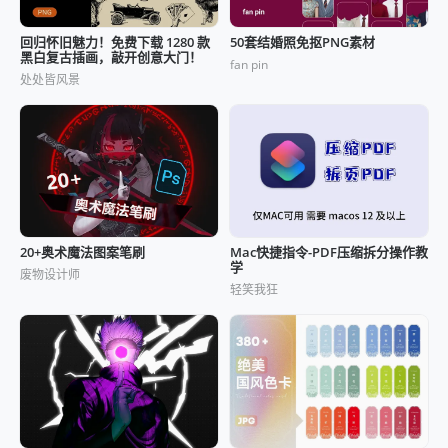
回归怀旧魅力！免费下载 1280 款
50套结婚照免抠PNG素材
黑白复古插画，敲开创意大门！
fan pin
处处皆风景
20+奥术魔法图案笔刷
Mac快捷指令-PDF压缩拆分操作教
学
废物设计师
轻笑我狂