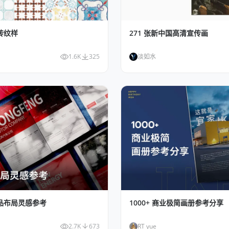
砖纹样
271 张新中国高清宣传画
1.6K
325
淡如水
印刷品布局灵感参考
1000+ 商业极简画册参考分享
2.7K
673
RT yue