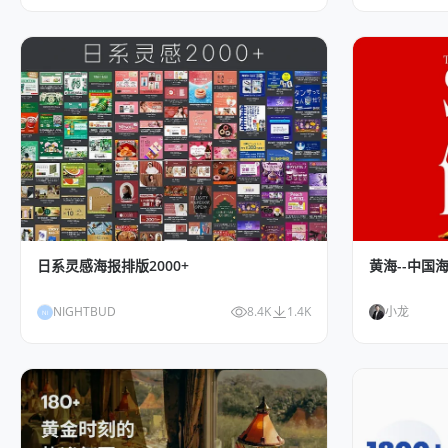
日系灵感海报排版2000+
黄海--中国
NIGHTBUD
8.4K
1.4K
小龙
NI