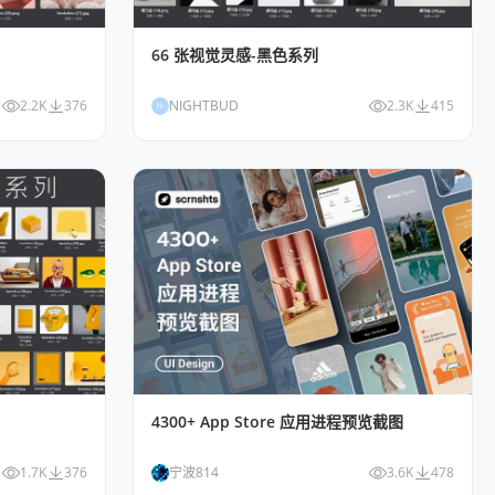
66 张视觉灵感-黑色系列
2.2K
376
NIGHTBUD
2.3K
415
NI
4300+ App Store 应用进程预览截图
1.7K
376
宁波814
3.6K
478