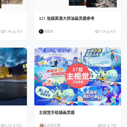
321 张超高清大师油画灵感参考
1.4K
303
淡如水
1.5K
431
主视觉手绘插画灵感
3.2K
832
红点设计迷
4K
700