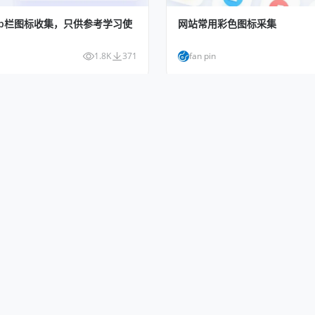
Tab栏图标收集，只供参考学习使
网站常用彩色图标采集
1.8K
371
fan pin
高级PPT模版
感静物拍摄
明莉
iu
3.4K
670
明