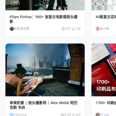
Filipe Pinhas：900+ 张复古电影感街头摄
40款复古花
影
处处皆风景
787
190
余小林
审美积累 | 街头摄影师 | Alex Webb 阿历
1700+ 
克斯·韦伯
CDestiny
2.4K
420
RT yue
CD