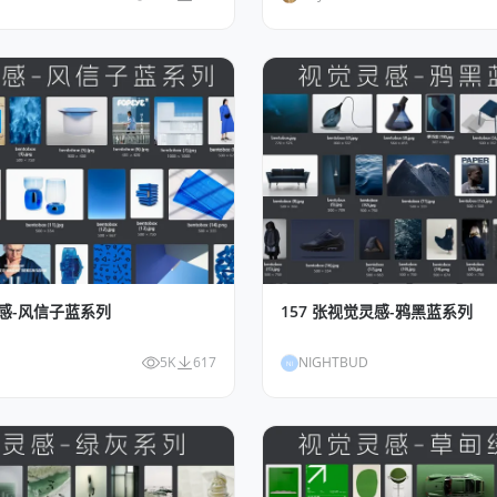
灵感-风信子蓝系列
157 张视觉灵感-鸦黑蓝系列
5K
617
NIGHTBUD
NI