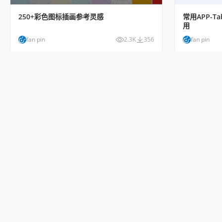
250+彩色图标插画参考灵感
常用APP-
用
fan pin
2.3K
356
fan pin
60+ 包装设计灵感：图形，极简，插画
150+ 氛围
banxia
3.9K
1K
Welling Ch