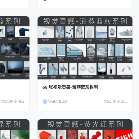
68 张视觉灵感-海燕蓝灰系列
3.9K
492
NIGHTBUD
2.4K
355
NI