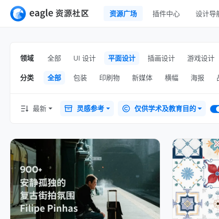
资源广场
插件中心
设计导
全部
UI 设计
移动 UI
领域
全部
UI 设计
平面设计
插画设计
游戏设计
平面设计
网页 UI
分类
全部
包装
印刷物
新媒体
横幅
海报
插画设计
交互动效
游戏设计
H5
最新
灵感参考
仅供学术及教育目的
网页插画
室内设计
横幅
工业设计
图标