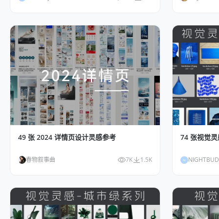
49 张 2024 详情页设计灵感参考
74 张视觉
春物叙事曲
7K
1.5K
NIGHTBUD
NI