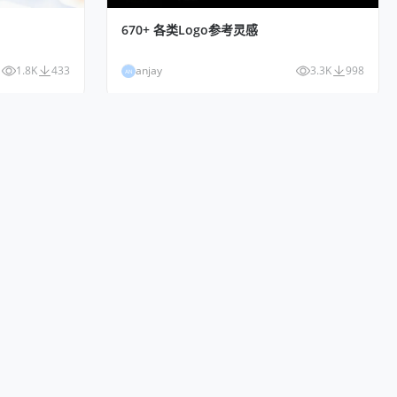
670+ 各类Logo参考灵感
1.8K
433
anjay
3.3K
998
AN
《花与月》加拿大摄影师sophiaahamed
4.2K
721
StarAsh
5.4K
1.1K