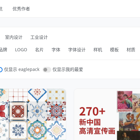
航
优秀作者
线框
UI Kits
室内设计
工业设计
样机
品牌
LOGO
名片
字体
字体设计
样机
模板
材质
图库
字体
仅显示 eaglepack
仅显示我的最爱
其他