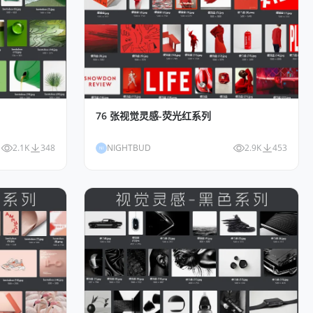
76 张视觉灵感-荧光红系列
2.1K
348
NIGHTBUD
2.9K
453
NI