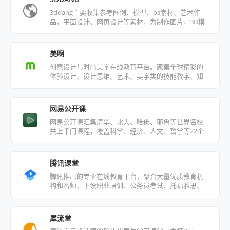
3ddang主要收集参考图例、模型、ps素材、艺术作
品，平面设计、网页设计等素材，为制作图片，3D模
型开发人员提供高效率的工作方式
美啊
创意设计与时尚美学在线教育平台。聚集全球精彩的
体验设计、设计思维、艺术、美学类的技能教学、知
识结构、专家观点、人物访谈、大师讲座等系列视
频，为您提供一个在线学习、专家指导、实践练习、
互动交流的平台！
网易公开课
网易公开课汇集清华、北大、哈佛、耶鲁等世界名校
共上千门课程，覆盖科学、经济、人文、哲学等22个
领域
腾讯课堂
腾讯推出的专业在线教育平台，聚合大量优质教育机
构和名师，下设职业培训、公务员考试、托福雅思、
考证考级、英语口语、中小学教育等众多在线学习精
品课程
犀流堂