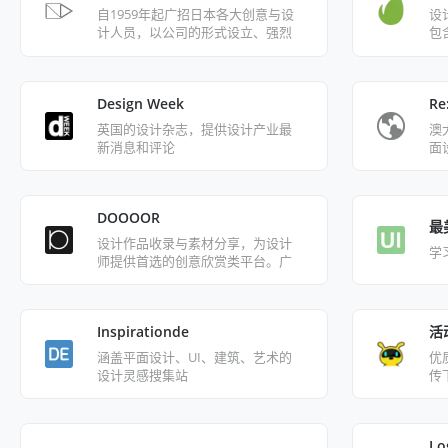
自1959年起广招日本各大创意与设
设
计人员，以公司的形式设立、强烈
包含
日本设计风格的团体，目前由日本
设计大师原研哉领导，经手多件大
企业与知名品牌的视觉形象、创意
Design Week
Re
案等
英国的设计杂志，提供设计产业最
澳大
新消息和评论
面
DOOOOR
最
设计作品收录与素材分享，为设计
学
师提供首选的创意欣赏类平台。广
泛涉猎平面设计，美术插画，网页
设计，电商设计等领域，以及PSD素
材，矢量素材等资源下载。
活
Inspirationde
优
涵盖平面设计、UI、建筑、艺术的
传
设计灵感搜集站
师
Lo