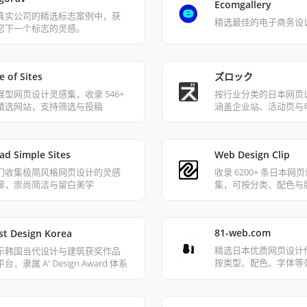
Ecomgallery
真实公司的精选标志案例中，获
精选最佳的电子商务设
您下一个标志的灵感。
e of Sites
ズロック
展型网页设计灵感集，收录 546+
按行业分类的日本网页
精选网站，支持筛选与投稿
涵盖企业站、活动页与
ad Simple Sites
Web Design Clip
门收集极简风格网页设计的灵感
收录 6200+ 条日本网
廊，崇尚简洁与留白美学
集，可按分类、配色与
81-web.com
st Design Korea
精选日本优质网页设计
示韩国当代设计与建筑获奖作品
按类型、配色、字体等
台，隶属 A' Design Award 体系
览