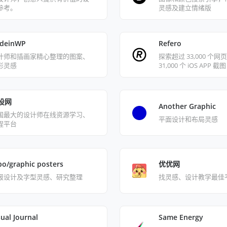
参考。
灵感及建立情绪版
deinWP
Refero
计师和插画家精心整理的图案、
探索超过 33,000 个
形灵感
31,000 个 iOS APP 截图
设网
Another Graphic
国最大的设计师在线资源学习、
平面设计和布局灵感
程平台
po/graphic posters
优优网
报设计及字型灵感、研究整理
找灵感、设计教学最佳
sual Journal
Same Energy