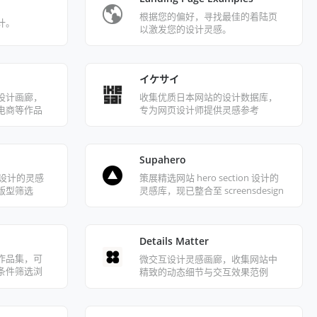
根据您的偏好，寻找最佳的着陆页
计。
以激发您的设计灵感。
イケサイ
设计画廊，
收集优质日本网站的设计数据库，
电商等作品
专为网页设计师提供灵感参考
Supahero
页设计的灵感
策展精选网站 hero section 设计的
版型筛选
灵感库，现已整合至 screensdesign
Details Matter
作品集，可
微交互设计灵感画廊，收集网站中
条件筛选浏
精致的动态细节与交互效果范例