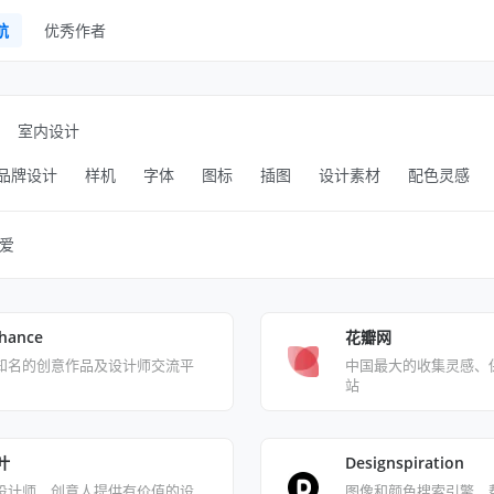
航
优秀作者
线框
UI Kits
室内设计
样机
品牌设计
样机
字体
图标
插图
设计素材
配色灵感
图库
字体
爱
其他
hance
花瓣网
知名的创意作品及设计师交流平
中国最大的收集灵感、
站
叶
Designspiration
设计师，创意人提供有价值的设
图像和颜色搜索引擎，