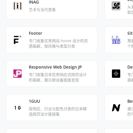
INAG
从
艺术与当代意象
取
Footer
Sit
专门收集优秀网站 footer 设计的灵
策
感画廊，按风格与类型分类
个
Responsive Web Design JP
De
专门收集日本优秀响应式网页设计
专
的画廊，展示跨设备版面呈现
画
1GUU
Be
按地区、行业与配色分类的日本精
展
选网页设计链接集
的平