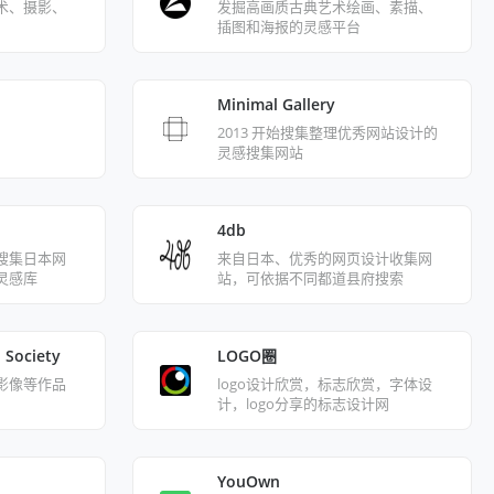
术、摄影、
发掘高画质古典艺术绘画、素描、
插图和海报的灵感平台
Minimal Gallery
2013 开始搜集整理优秀网站设计的
灵感搜集网站
4db
搜集日本网
来自日本、优秀的网页设计收集网
灵感库
站，可依据不同都道县府搜索
 Society
LOGO圈
影像等作品
logo设计欣赏，标志欣赏，字体设
计，logo分享的标志设计网
YouOwn