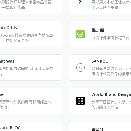
大利设计师整理的全世界品牌设
可以用文本或图像找艺
与平面设计作品
创意灵感的平台
ntoGrids
學UI網
entoGrids 精选搜集的便当式布局
UI设计师学习教程平台
计，供您参考灵感
at Was IT
SANKOU!
建与搜集自韩国的 UI 设计灵感参
以时尚与潮流感为主，
站
页设计公司作品的展示
se
World Brand Design
周更新有创意的灵感和网络上有
分享平面设计、包装、
的设计
的灵感交流网站
vato BLOG
享设计