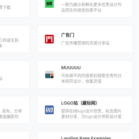
一款为展示和孵化更多优秀设计作
费下载
品而生的视觉创意平台
广告门
几何或无机
广告传播营销的灵感分享站
本
MUUUUU
可依据不同内容类别搜索优秀的日
站
本网页设计，收集灵感
LOGO站（藏标网）
论、发布、分享
提供在线logo设计欣赏、标志图片
图或摄影的
素材分享，为logo设计师和设计爱
好者提供一个寻找标识设计寓意的
灵感平台
Landing Page Examples