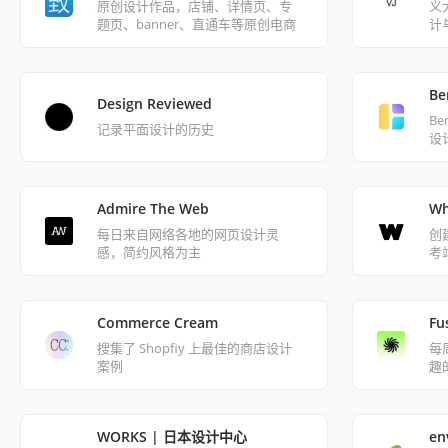
原创设计作品，店铺、详情页、专
义
题页、banner、直通车等原创电商
计
设计图片
Be
Design Reviewed
B
记录平面设计的历史
设
Admire The Web
Wh
每日来自网络各地的网页设计灵
创
感，简约风格为主
考
Commerce Cream
Fu
搜集了 Shopfiy 上最佳的商店设计
每
案例
趣
WORKS | 日本设计中心
en