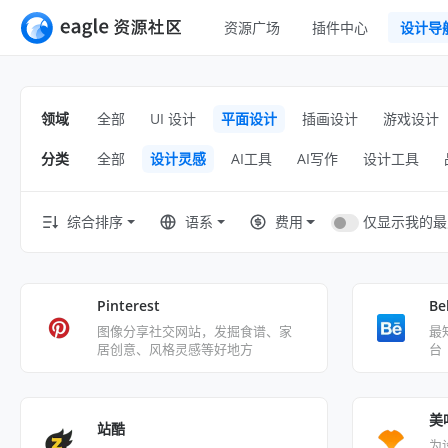
资源广场
插件中心
设计导
全部
UI 设计
移动 UI
领域
全部
UI 设计
平面设计
插画设计
游戏设计
平面设计
网页 UI
分类
全部
设计灵感
AI工具
AI写作
设计工具
插画设计
交互动效
游戏设计
H5
仅显示我的最
综合排序
语系
费用
网页插画
室内设计
横幅
工业设计
Pinterest
Be
图标
图像分享社交网站，发掘食谱、家
最
居创意、风格灵感等好地方
台
美
站酷
为