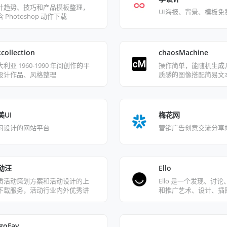
计趋势、技巧和产品模板整理，
UI海报、背景、模板免
 Photoshop 动作下载
:collection
chaosMachine
利亚 1960-1990 年间创作的平
操作简单，能随机生成
设计作品、风格整理
质感的图像搭配简易文
美UI
梅花网
习设计的网站平台
营销广告创意交流分享
动汪
Ello
质活动策划方案和活动设计的上
Ello 是一个发现、讨
下载服务，活动行业内外优秀讲
和推广艺术、设计、插
的课程培训
社区。
goFav