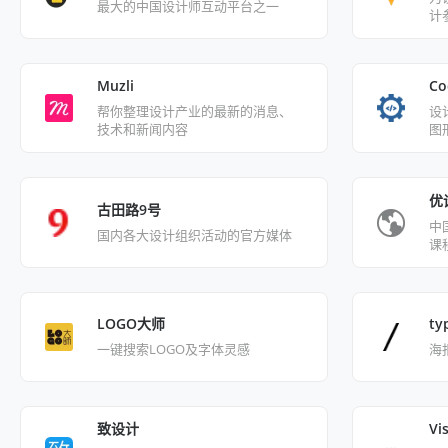
最大的中国设计师互动平台之一
计
Muzli
Co
帮你整理设计产业的最新的消息、
设
技术和新闻内容
图
优
古田路9号
中
国内各大设计组织活动的官方媒体
课
LOGO大师
ty
一键搜索LOGO及字体灵感
海
致设计
Vi