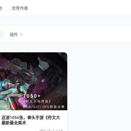
航
优秀作者
线框
UI Kits
1
插件
0
样机
图库
字体
其他
！这波1056张，拳头手游《符文大
》最新最全美术
6.4K
2.1K