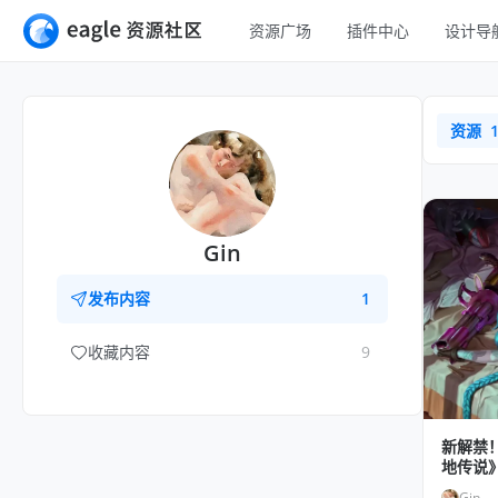
资源广场
插件中心
设计导
全部
UI 设计
移动 UI
资源
平面设计
网页 UI
插画设计
交互动效
游戏设计
H5
Gin
网页插画
室内设计
发布内容
1
横幅
工业设计
收藏内容
9
图标
新解禁
地传说
Gin