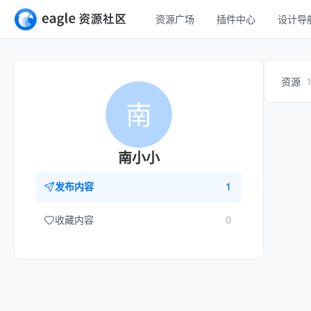
资源广场
插件中心
设计导
全部
UI 设计
移动 UI
资源
平面设计
网页 UI
南
插画设计
交互动效
游戏设计
H5
南小小
网页插画
室内设计
发布内容
1
横幅
工业设计
收藏内容
0
图标