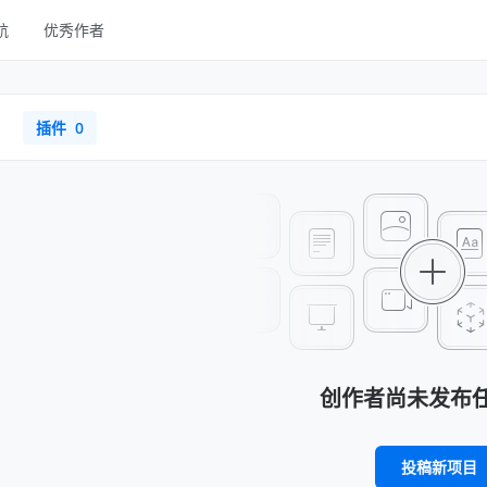
航
优秀作者
线框
UI Kits
1
插件
0
样机
图库
字体
其他
创作者尚未发布
投稿新项目