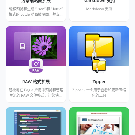
洛蒂缩略图扩展
Markdown 支持
轻松预览和生成 “.json” 和 “.lottie”
Markdown 支持
格式的 Lottie 动画缩略图，并支持
播放及显示详细信息（分辨率、帧
率、时长）。
RAW 格式扩展
Zipper
轻松地在 Eagle 应用中预览和管理
Zipper - 一个用于查看和更新压缩
主流的 RAW 文件格式，让您快速
包的工具
检视相机原始图像。