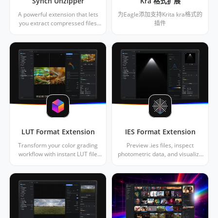
Synch Unzipper
Kra 格式扩展
A powerful extension that lets
为Eagle添加支持Krita kra格式的
you extract compressed files
插件
simply and easily — right inside
Eagle.
LUT Format Extension
IES Format Extension
Transform your color grading
Preview .ies files, inspect
workflow with instant LUT file
photometric data, and visualize
visualization. Browse .cube and
light distribution directly in
.3dl files directly in your Eagle
Eagle. Analyze luminaire
library.
photometric data and generate
realistic thumbnails from your
Eagle library.