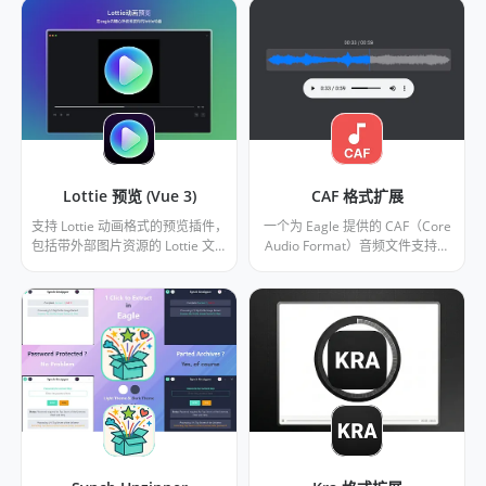
Lottie 预览 (Vue 3)
CAF 格式扩展
支持 Lottie 动画格式的预览插件，
一个为 Eagle 提供的 CAF（Core
包括带外部图片资源的 Lottie 文件
Audio Format）音频文件支持插
和ZIP包 - Vue 3 重写版
件，能够播放和预览 CAF 格式的
音频文件