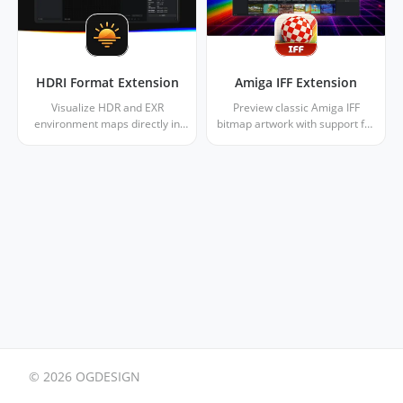
HDRI Format Extension
Amiga IFF Extension
Visualize HDR and EXR
Preview classic Amiga IFF
environment maps directly in
bitmap artwork with support for
your Eagle library with real-time
indexed palettes, Amiga display
tone mapping and interactive 3D
modes, and authentic colour
preview.
cycling effects.
© 2026 OGDESIGN