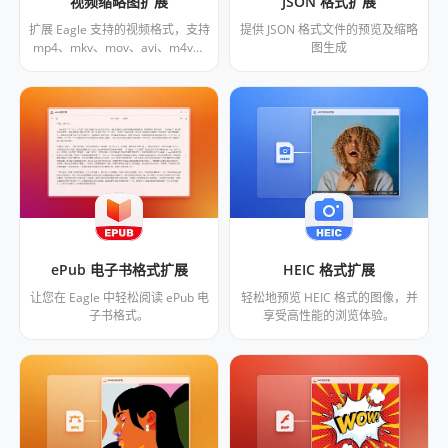
视频缩略图扩展
JSON 格式扩展
扩展 Eagle 支持的视频格式，支持
提供 JSON 格式文件的预览及缩略
mp4、mkv、mov、avi、m4v、
图生成
flv 等所有常见主流视频格式的缩
略图生成。
ePub 电子书格式扩展
HEIC 格式扩展
让您在 Eagle 中轻松阅读 ePub 电
轻松地预览 HEIC 格式的图像，并
子书格式。
享受高性能的浏览体验。