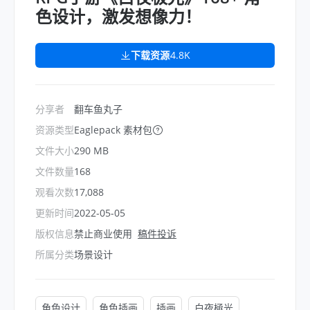
色设计，激发想像力！
下载资源
4.8K
分享者
翻车鱼丸子
资源类型
Eaglepack 素材包
文件大小
290 MB
文件数量
168
观看次数
17,088
更新时间
2022-05-05
版权信息
禁止商业使用
稿件投诉
所属分类
场景设计
角色设计
角色插画
插画
白夜極光