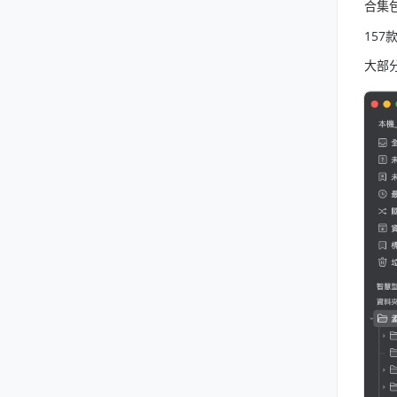
合集
157
大部