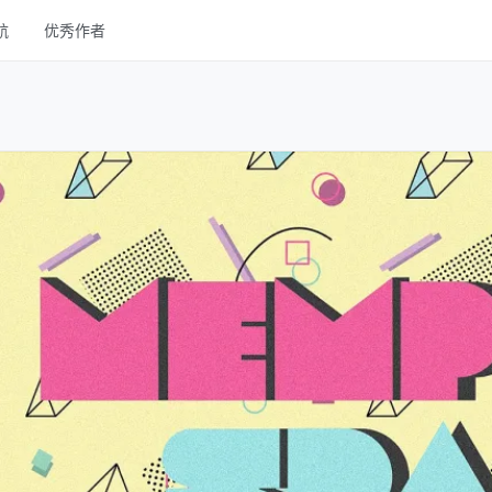
航
优秀作者
线框
UI Kits
样机
图库
字体
其他