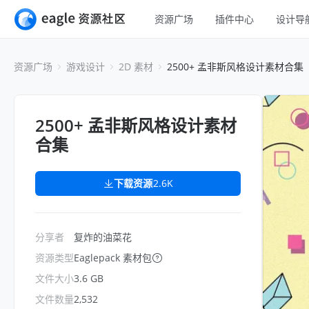
资源广场
插件中心
设计导
全部
UI 设计
资源广场
游戏设计
2D 素材
2500+ 孟非斯风格设计素材合集
移动 UI
平面设计
网页 UI
插画设计
2500+ 孟非斯风格设计素材
交互动效
合集
游戏设计
H5
网页插画
室内设计
下载资源
2.6K
横幅
工业设计
图标
分享者
复炸的油菜花
资源类型
Eaglepack 素材包
文件大小
3.6 GB
文件数量
2,532