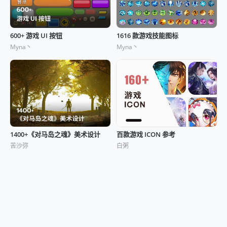
600+ 游戏 UI 按钮
1616 款游戏技能图标
Myna丶
Myna丶
1400+《对马岛之魂》美术设计
百款游戏 ICON 参考
苦沙弥
白粥