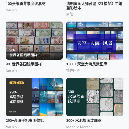
100张纸质背景底纹素材
清朝国画大师孙温《红楼梦》工笔
重彩绘本
fan pin
尚阳
90+世界各国钱币图样
1300+ 天空大海风景图库
fan pin
锦鲤阿胖
290+高清手机桌面壁纸
300+ 水泥墙面纹理图
fan pin
Mabelle Morson