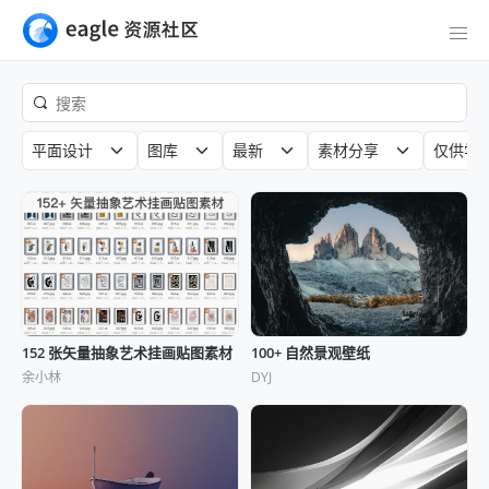
平面设计
图库
最新
素材分享
仅供学
152 张矢量抽象艺术挂画贴图素材
100+ 自然景观壁纸
余小林
DYJ