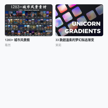
1283+ 城市风景图
33 款超温柔的梦幻拟态渐变
蓦然
茉莉