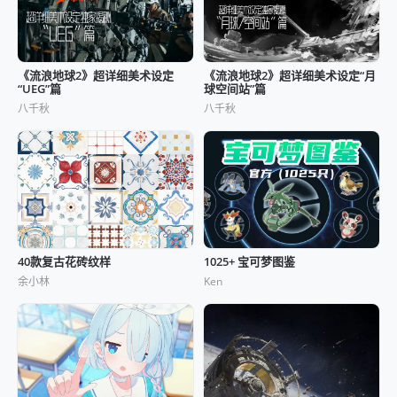
《流浪地球2》超详细美术设定
《流浪地球2》超详细美术设定“月
“UEG”篇
球空间站”篇
八千秋
八千秋
40款复古花砖纹样
1025+ 宝可梦图鉴
余小林
Ken