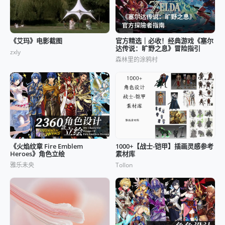
《艾玛》电影截图
官方精选｜必收！经典游戏《塞尔
达传说：旷野之息》冒险指引
zxly
森林里的涂鸦村
《火焰纹章 Fire Emblem
1000+【战士-铠甲】插画灵感参考
Heroes》角色立绘
素材库
雅乐未央
Tollon