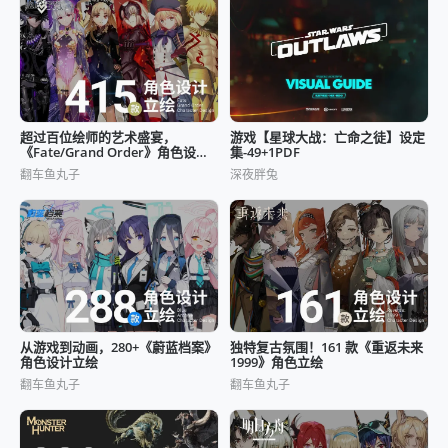
超过百位绘师的艺术盛宴，
游戏【星球大战：亡命之徒】设定
《Fate/Grand Order》角色设计
集-49+1PDF
立绘
翻车鱼丸子
深夜胖兔
从游戏到动画，280+《蔚蓝档案》
独特复古氛围！161 款《重返未来
角色设计立绘
1999》角色立绘
翻车鱼丸子
翻车鱼丸子