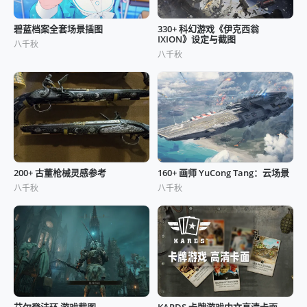
碧蓝档案全套场景插图
330+ 科幻游戏《伊克西翁
IXION》设定与截图
八千秋
八千秋
200+ 古董枪械灵感参考
160+ 画师 YuCong Tang：云场景
八千秋
八千秋
艾尔登法环 游戏截图
KARDS 卡牌游戏中文高清卡面