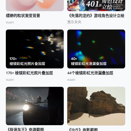
缥缈的粒状渐变背景
《失落的龙约》游戏角色设计立绘
xuan
雅乐未央
170+ 棱镜彩虹光照片叠加层
44个棱镜彩虹光泄漏叠加层
xuan
xuan
《极速车王》电源截图
《沙丘》电影截图