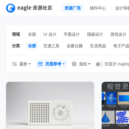
资源广场
插件中心
设计导
全部
UI 设计
移动 UI
领域
全部
UI 设计
平面设计
插画设计
游戏设计
平面设计
网页 UI
分类
全部
交通工具
设备仪器
生活用品
电子产
插画设计
交互动效
游戏设计
H5
仅显示 eagle
最新
灵感参考
版权
网页插画
室内设计
横幅
工业设计
图标