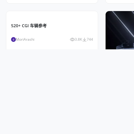
520+ CGI 车辆参考
940+ 3D
MoriArashi
3.8K
744
人间