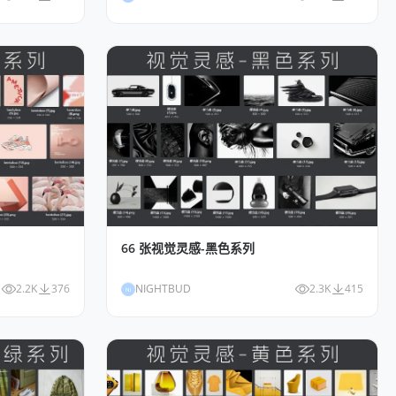
66 张视觉灵感-黑色系列
2.2K
376
NIGHTBUD
2.3K
415
NI