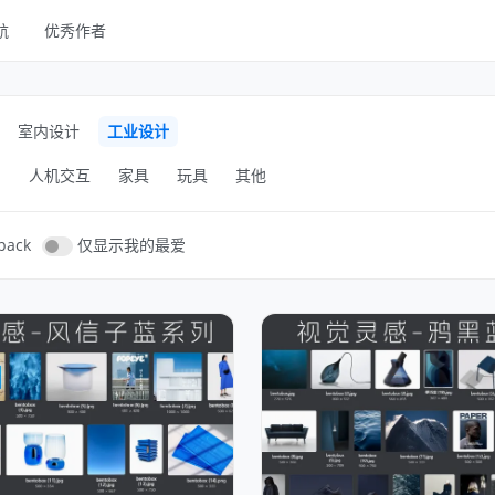
航
优秀作者
线框
UI Kits
室内设计
工业设计
样机
品
人机交互
家具
玩具
其他
图库
字体
pack
仅显示我的最爱
其他