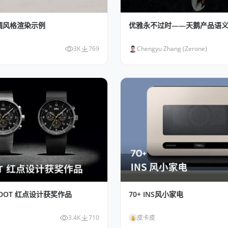
调风格渲染示例
优雅永不过时——天鹅产品语
3K
769
Chengyu Zhang (Zerone)
ED DOT 红点设计获奖作品
70+ INS风小家电
3.4K
710
皮卡皮