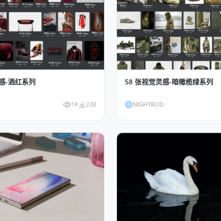
灵感-酒红系列
58 张视觉灵感-暗橄榄绿系列
1K
238
NIGHTBUD
NI