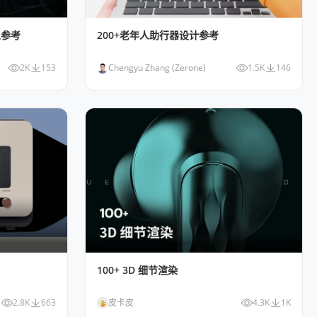
义参考
200+老年人助行器设计参考
2K
153
Chengyu Zhang (Zerone)
1.5K
146
100+ 3D 细节渲染
2.8K
663
皮卡皮
4.3K
1K