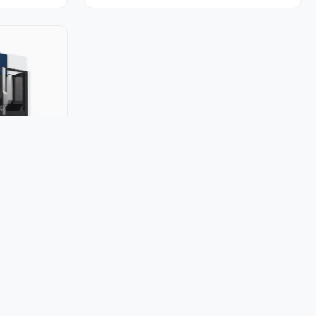
3.3K
764