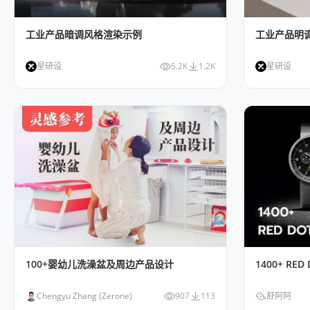
工业产品暗调风格渲染示例
工业产品明
星研设
5.2K
1.2K
星研设
100+婴幼儿洗澡盆及周边产品设计
1400+ R
Chengyu Zhang (Zerone)
907
113
舒阿阿